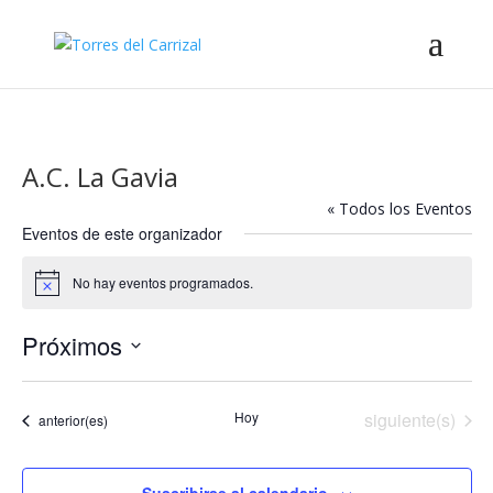
A.C. La Gavia
« Todos los Eventos
Eventos de este organizador
No hay eventos programados.
Aviso
Próximos
Selecciona
la
Eventos
Hoy
siguiente(s)
Eventos
anterior(es)
fecha.